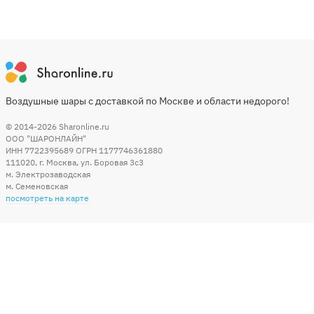
Воздушные шары с доставкой по Москве и области недорого!
© 2014-2026
Sharonline.ru
ООО "ШАРОНЛАЙН"
ИНН 7722395689 ОГРН 1177746361880
111020
,
г. Москва
,
ул. Боровая 3c3
м. Электрозаводская
м. Семеновская
посмотреть на карте
Мы в социальных сетях
Способы оплаты