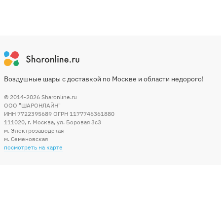
Воздушные шары с доставкой по Москве и области недорого!
© 2014-2026
Sharonline.ru
ООО "ШАРОНЛАЙН"
ИНН 7722395689 ОГРН 1177746361880
111020
,
г. Москва
,
ул. Боровая 3c3
м. Электрозаводская
м. Семеновская
посмотреть на карте
Мы в социальных сетях
Способы оплаты