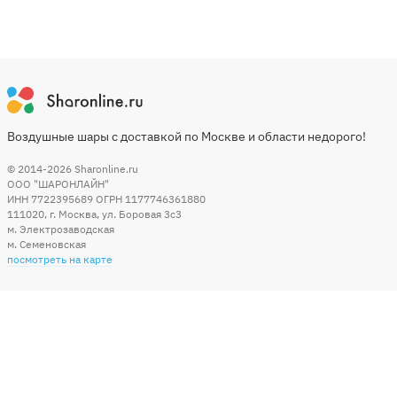
Воздушные шары с доставкой по Москве и области недорого!
© 2014-2026
Sharonline.ru
ООО "ШАРОНЛАЙН"
ИНН 7722395689 ОГРН 1177746361880
111020
,
г. Москва
,
ул. Боровая 3c3
м. Электрозаводская
м. Семеновская
посмотреть на карте
Мы в социальных сетях
Способы оплаты