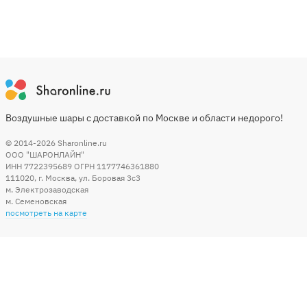
Воздушные шары с доставкой по Москве и области недорого!
© 2014-2026
Sharonline.ru
ООО "ШАРОНЛАЙН"
ИНН 7722395689 ОГРН 1177746361880
111020
,
г. Москва
,
ул. Боровая 3c3
м. Электрозаводская
м. Семеновская
посмотреть на карте
Мы в социальных сетях
Способы оплаты