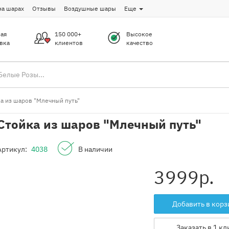
на шарах
Отзывы
Воздушные шары
Еще
ая
150 000+
Высокое
вка
клиентов
качество
а из шаров "Млечный путь"
Стойка из шаров "Млечный путь"
Артикул:
4038
В наличии
3999
р.
Добавить в корз
Заказать в 1 кл