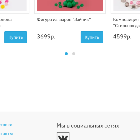
Голова
Фигура из шаров "Зайчик"
Композиция 
я
"Стильная да
3699
р.
4599
р.
Купить
Купить
ставка
Мы в социальных сетях
нтакты