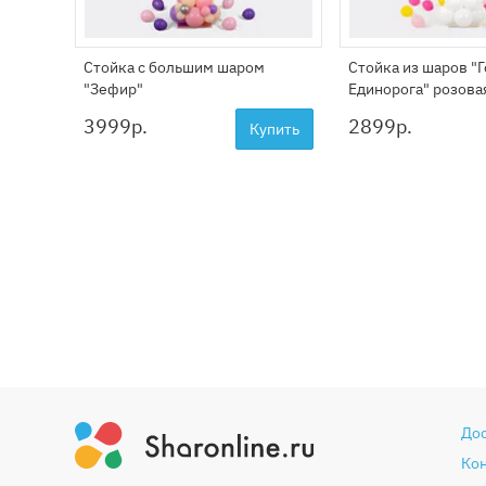
Стойка с большим шаром
Стойка из шаров "
"Зефир"
Единорога" розова
3999
р.
2899
р.
Купить
До
Ко