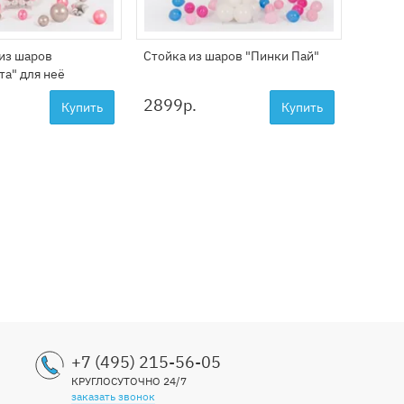
из шаров
Стойка из шаров "Пинки Пай"
Фигура
та" для неё
2899
р.
5199
Купить
Купить
+7 (495) 215-56-05
КРУГЛОСУТОЧНО 24/7
заказать звонок