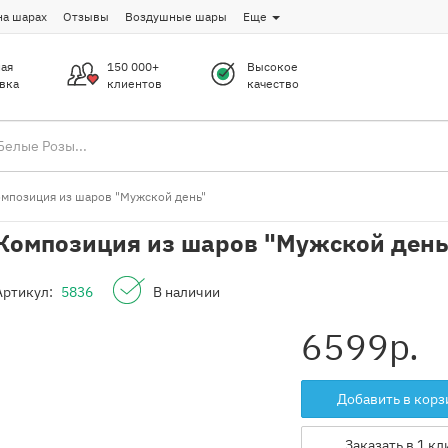
на шарах
Отзывы
Воздушные шары
Еще
ая
150 000+
Высокое
вка
клиентов
качество
мпозиция из шаров "Мужской день"
Композиция из шаров "Мужской день
Артикул:
5836
В наличии
6599
р.
Добавить в корз
Заказать в 1 кл