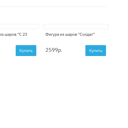
из шаров "С 23
Фигура из шаров "Солдат"
Набор 
2599
р.
5199
Купить
Купить