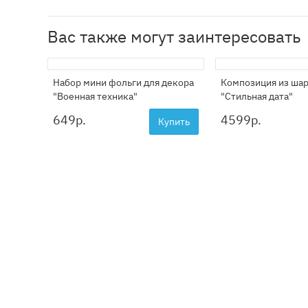
Вас также могут заинтересовать
Набор мини фольги для декора
Композиция из ша
"Военная техника"
"Стильная дата"
649
р.
4599
р.
Купить