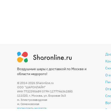
До
Ко
Ски
Воздушные шары с доставкой по Москве и
области недорого!
О 
Печ
© 2014-2026
Sharonline.ru
ООО "ШАРОНЛАЙН"
От
ИНН 7722395689 ОГРН 1177746361880
111020
,
г. Москва
,
ул. Боровая 3c3
Сп
м. Электрозаводская
Во
м. Семеновская
посмотреть на карте
Гар