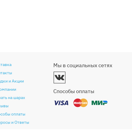
ставка
Мы в социальных сетях
нтакты
дки и Акции
компании
Способы оплаты
ать на шарах
зывы
особы оплаты
просы и Ответы
антия и возврат