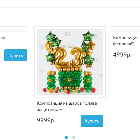
ров
Композиция 
февраля!"
4999
р.
Купить
Композиция из шаров "Слава
защитникам"
9999
р.
Купить