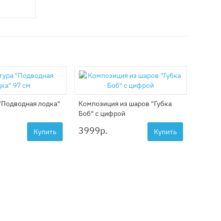
"Подводная лодка"
Композиция из шаров "Губка
Компо
Боб" с цифрой
обитат
3999
р.
2999
Купить
Купить