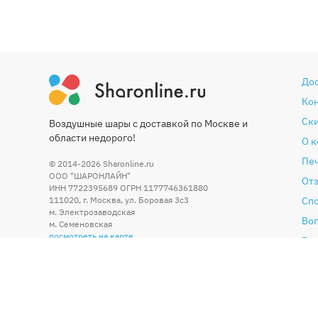
До
Ко
Ски
Воздушные шары с доставкой по Москве и
области недорого!
О 
Печ
© 2014-2026
Sharonline.ru
ООО "ШАРОНЛАЙН"
От
ИНН 7722395689 ОГРН 1177746361880
111020
,
г. Москва
,
ул. Боровая 3c3
Сп
м. Электрозаводская
Во
м. Семеновская
посмотреть на карте
Гар
Со
По
Бл