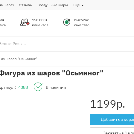
на шарах
Отзывы
Воздушные шары
Еще
ая
150 000+
Высокое
вка
клиентов
качество
 из шаров "Осьминог"
Фигура из шаров "Осьминог"
Артикул:
4388
В наличии
1199
р.
Добавить в корз
Заказать в 1 кл