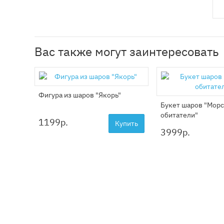
Вас также могут заинтересовать
Фигура из шаров "Якорь"
Букет шаров "Мор
обитатели"
1199
р.
Купить
3999
р.