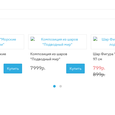
ские
Композиция из шаров
Шар Фигура 
"Подводный мир"
97 см
7999
р.
799р.
Купить
Купить
899р.