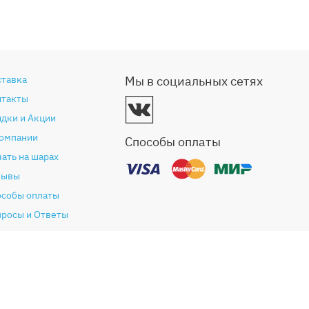
ставка
Мы в социальных сетях
нтакты
дки и Акции
компании
Способы оплаты
ать на шарах
зывы
особы оплаты
просы и Ответы
антия и возврат
глашение (Оферта)
литика конфиденциальности
ог