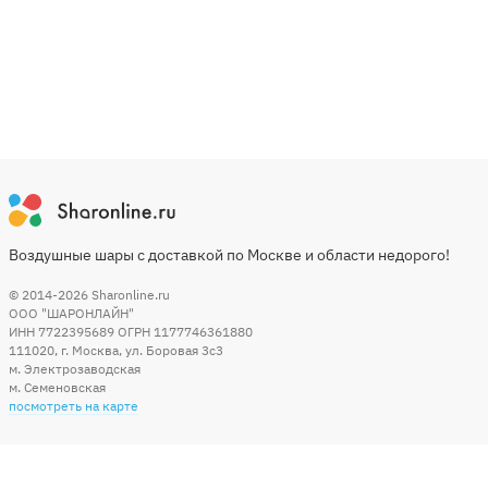
Воздушные шары с доставкой по Москве и области недорого!
© 2014-2026
Sharonline.ru
ООО "ШАРОНЛАЙН"
ИНН 7722395689 ОГРН 1177746361880
111020
,
г. Москва
,
ул. Боровая 3c3
м. Электрозаводская
м. Семеновская
посмотреть на карте
Мы в социальных сетях