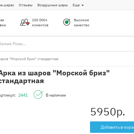
на шарах
Отзывы
Воздушные шары
Еще
ая
150 000+
Высокое
вка
клиентов
качество
шаров "Морской бриз" стандартная
Арка из шаров "Морской бриз"
стандартная
Артикул:
2441
В наличии
5950
р.
Добавить в корз