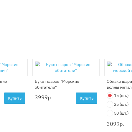
ские
Букет шаров "Морские
Облако шари
обитатели"
волны метал
15
(шт.)
3999
р.
Купить
Купить
25
(шт.)
50
(шт.)
3099
р.