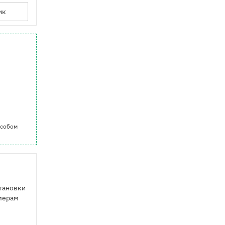
ик
особом
становки
змерам