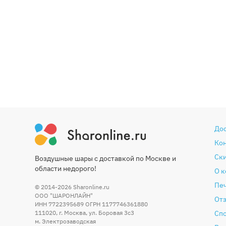
До
Ко
Ски
Воздушные шары с доставкой по Москве и
области недорого!
О 
Печ
© 2014-2026
Sharonline.ru
ООО "ШАРОНЛАЙН"
От
ИНН 7722395689 ОГРН 1177746361880
111020
,
г. Москва
,
ул. Боровая 3c3
Сп
м. Электрозаводская