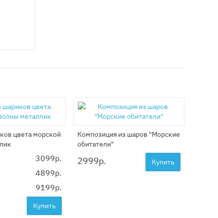
ков цвета морской
Композиция из шаров "Морские
Арка и
лик
обитатели"
3099р.
2999
р.
9999
Купить
4899р.
9199р.
Купить