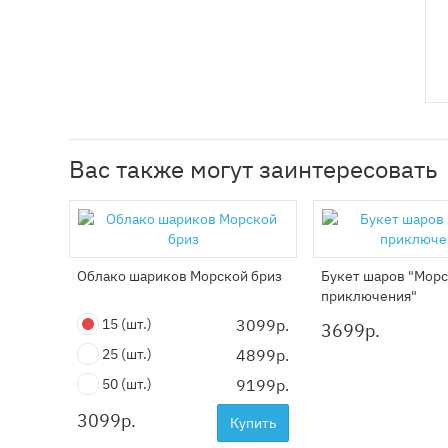
Вас также могут заинтересовать
Облако шариков Морской бриз
Букет шаров "Мор
приключения"
15
(шт.)
3099р.
3699
р.
25
(шт.)
4899р.
50
(шт.)
9199р.
3099
р.
Купить