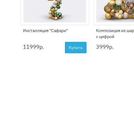
Инсталляция "Сафари"
Композиция из ша
с цифрой
11999
р.
3999
р.
Купить