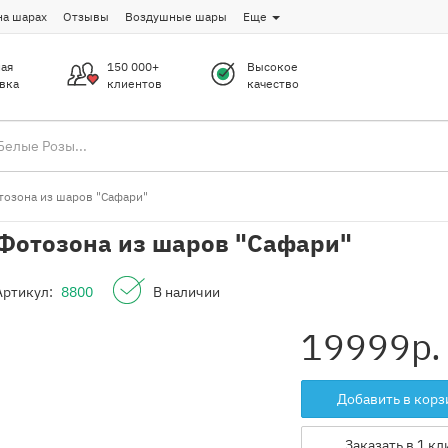
на шарах
Отзывы
Воздушные шары
Еще
ая
150 000+
Высокое
вка
клиентов
качество
тозона из шаров "Сафари"
Фотозона из шаров "Сафари"
Артикул:
8800
В наличии
19999
р.
Добавить в корз
Заказать в 1 кл