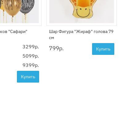
ков "Сафари"
Шар Фигура "Жираф" голова 79
Фигура
см
3299р.
799
р.
2999
Купить
5099р.
9399р.
Купить