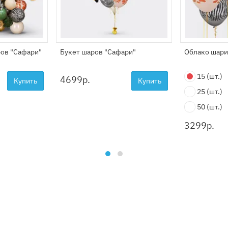
ров "Сафари"
Букет шаров "Сафари"
Облако шари
15
(шт.)
4699
р.
Купить
Купить
25
(шт.)
50
(шт.)
3299
р.