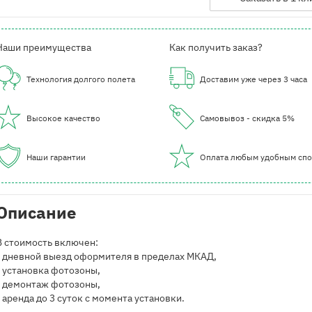
Наши преимущества
Как получить заказ?
Технология долгого полета
Доставим уже через 3 часа
Высокое качество
Самовывоз - скидка 5%
Наши гарантии
Оплата любым удобным сп
Описание
В стоимость включен:
- дневной выезд оформителя в пределах МКАД,
- установка фотозоны,
- демонтаж фотозоны,
- аренда до 3 суток с момента установки.