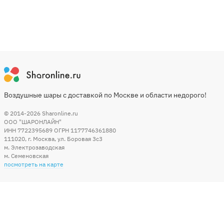
Воздушные шары с доставкой по Москве и области недорого!
© 2014-2026
Sharonline.ru
ООО "ШАРОНЛАЙН"
ИНН 7722395689 ОГРН 1177746361880
111020
,
г. Москва
,
ул. Боровая 3c3
м. Электрозаводская
м. Семеновская
посмотреть на карте
Мы в социальных сетях