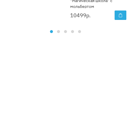
"Магическая школа" с
мольбертом
10499
р.