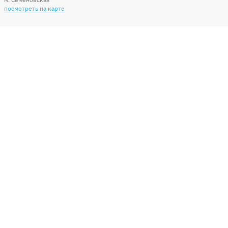
посмотреть на карте
Мы в социальных сетях
Способы оплаты
+7 (495) 215-56-05
КРУГЛОСУТОЧНО 24/7
заказать звонок
info@sharonline.ru
написать письмо