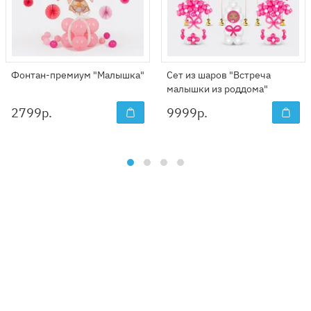
Фонтан-премиум "Малышка"
Сет из шаров "Встреча
малышки из роддома"
2799
р.
9999
р.