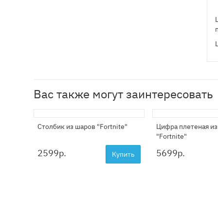
Вас также могут заинтересовать
Столбик из шаров "Fortnite"
Цифра плетеная из
"Fortnite"
2599
р.
5699
р.
Купить