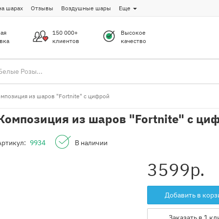
на шарах
Отзывы
Воздушные шары
Еще
ая
150 000+
Высокое
вка
клиентов
качество
мпозиция из шаров "Fortnite" с цифрой
Композиция из шаров "Fortnite" с ци
Артикул:
9934
В наличии
3599
р.
Добавить в корз
Заказать в 1 кл