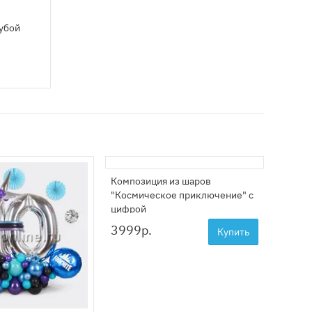
лубой
Композиция из шаров
Инстал
"Космическое приключение" с
"Галак
цифрой
6999
3999
р.
Купить