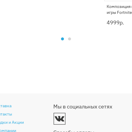
Композиция 
игры Fortnit
4999
р.
ставка
Мы в социальных сетях
нтакты
дки и Акции
компании