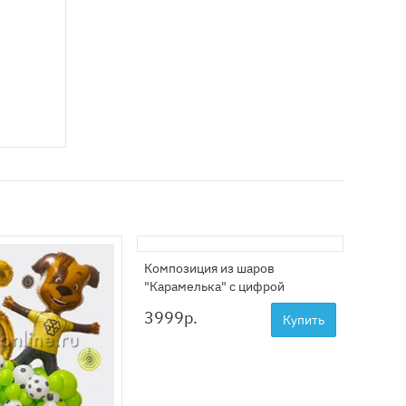
Композиция из шаров
Композ
"Карамелька" с цифрой
Радуга
3999
р.
3999
Купить