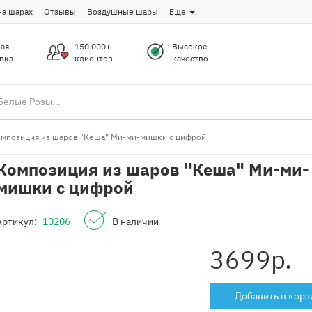
на шарах
Отзывы
Воздушные шары
Еще
ая
150 000+
Высокое
вка
клиентов
качество
мпозиция из шаров "Кеша" Ми-ми-мишки с цифрой
Композиция из шаров "Кеша" Ми-ми-
мишки с цифрой
Артикул:
10206
В наличии
3699
р.
Добавить в корз