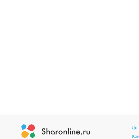
До
Ко