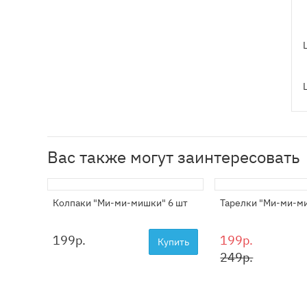
Вас также могут заинтересовать
Колпаки "Ми-ми-мишки" 6 шт
Тарелки "Ми-ми-м
199
р.
199р.
Купить
249р.