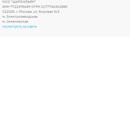
ООО "ШАРОНЛАЙН"
ИНН 7722395689 ОГРН 1177746361880
111020
,
г. Москва
,
ул. Боровая 3c3
м. Электрозаводская
м. Семеновская
посмотреть на карте
Мы в социальных сетях
Способы оплаты
+7 (495) 215-56-05
КРУГЛОСУТОЧНО 24/7
заказать звонок
info@sharonline.ru
написать письмо