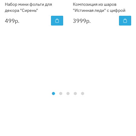
Набор мини фольги для
Композиция из шаров
декора "Сирень"
"Истинная леди" с цифрой
499
р.
3999
р.