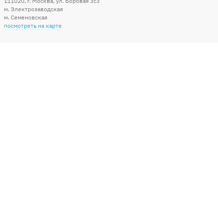
111020
,
г. Москва
,
ул. Боровая 3c3
м. Электрозаводская
м. Семеновская
посмотреть на карте
Мы в социальных сетях
Способы оплаты
+7 (495) 215-56-05
КРУГЛОСУТОЧНО 24/7
заказать звонок
info@sharonline.ru
написать письмо