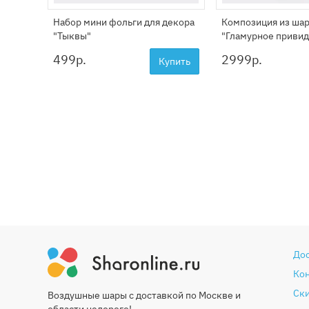
Набор мини фольги для декора
Композиция из ша
"Тыквы"
"Гламурное приви
499
р.
2999
р.
Купить
До
Ко
Ски
Воздушные шары с доставкой по Москве и