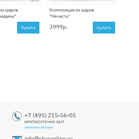
из шаров
Композиция из шаров
Компо
ведьмы"
"Нечисть"
празд
3999
р.
4999
Купить
Купить
+7 (495) 215-56-05
КРУГЛОСУТОЧНО 24/7
заказать звонок
info@sharonline.ru