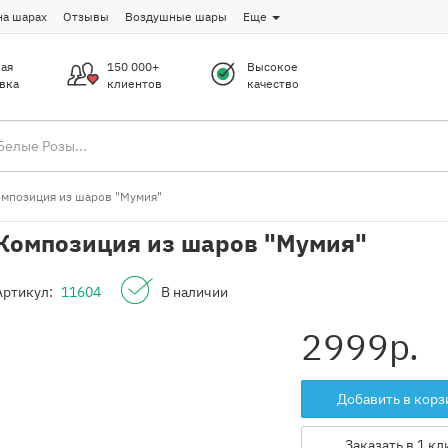
на шарах
Отзывы
Воздушные шары
Еще
ая
150 000+
Высокое
вка
клиентов
качество
мпозиция из шаров "Мумия"
Композиция из шаров "Мумия"
Артикул:
11604
В наличии
2999
р.
Добавить в корз
Заказать в 1 кл