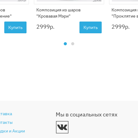
ров
Композиция из шаров
Композиция 
дение"
"Кровавая Мэри"
"Проклятие 
2999
р.
2999
р.
Купить
Купить
ставка
Мы в социальных сетях
нтакты
дки и Акции