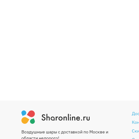
До
Ко
Ски
Воздушные шары с доставкой по Москве и
области недорого!