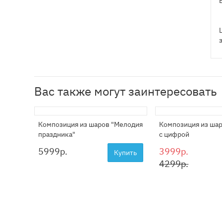
Вас также могут заинтересовать
Композиция из шаров "Мелодия
Композиция из шар
праздника"
с цифрой
5999
р.
3999р.
Купить
4299р.