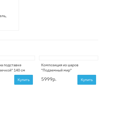
ель,
на подставке
Композиция из шаров
Композ
вечкой" 140 см
"Подземный мир"
празд
5999
р.
3799
Купить
Купить