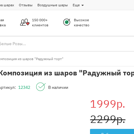
на шарах
Отзывы
Воздушные шары
Еще
ая
150 000+
Высокое
вка
клиентов
качество
мпозиция из шаров "Радужный торт"
Композиция из шаров "Радужный то
Артикул:
12342
В наличии
1999р.
2299р.