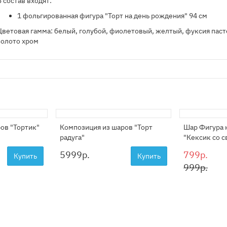
В состав входят:
1 фольгированная фигура "Торт на день рождения" 94 см
Цветовая гамма: белый, голубой, фиолетовый, желтый, фуксия паст
золото хром
ов "Тортик"
Композиция из шаров "Торт
Шар Фигура 
радуга"
"Кексик со с
5999
р.
799р.
Купить
Купить
999р.