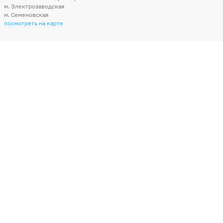
м. Электрозаводская
м. Семеновская
посмотреть на карте
Мы в социальных сетях
Способы оплаты
+7 (495) 215-56-05
КРУГЛОСУТОЧНО 24/7
заказать звонок
info@sharonline.ru
написать письмо