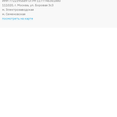
ИНН 7722395689 ОГРН 1177746361880
111020
,
г. Москва
,
ул. Боровая 3c3
м. Электрозаводская
м. Семеновская
посмотреть на карте
Мы в социальных сетях
Способы оплаты
+7 (495) 215-56-05
КРУГЛОСУТОЧНО 24/7
заказать звонок
info@sharonline.ru
написать письмо