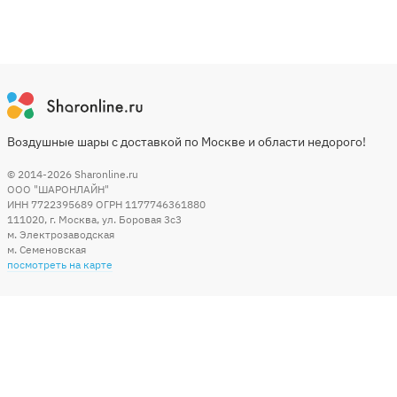
Воздушные шары с доставкой по Москве и области недорого!
© 2014-2026
Sharonline.ru
ООО "ШАРОНЛАЙН"
ИНН 7722395689 ОГРН 1177746361880
111020
,
г. Москва
,
ул. Боровая 3c3
м. Электрозаводская
м. Семеновская
посмотреть на карте
Мы в социальных сетях
Способы оплаты