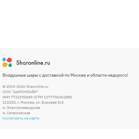
Воздушные шары с доставкой по Москве и области недорого!
© 2014-2026
Sharonline.ru
ООО "ШАРОНЛАЙН"
ИНН 7722395689 ОГРН 1177746361880
111020
,
г. Москва
,
ул. Боровая 3c3
м. Электрозаводская
м. Семеновская
посмотреть на карте
Мы в социальных сетях