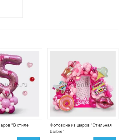
аров "В стиле
Фотозона из шаров "Стильная
Композ
Barbie"
цифро