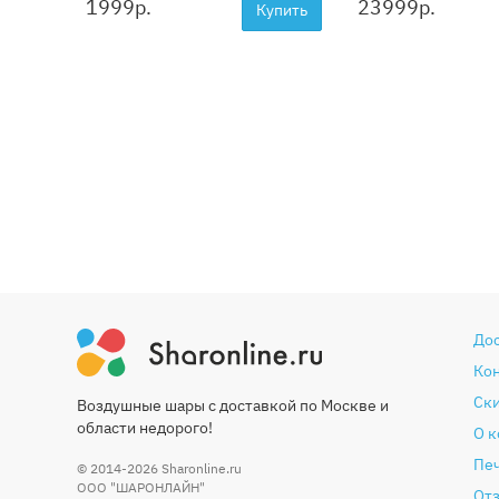
1999
р.
23999
р.
Купить
До
Ко
Ски
Воздушные шары с доставкой по Москве и
области недорого!
О 
Печ
© 2014-2026
Sharonline.ru
ООО "ШАРОНЛАЙН"
От