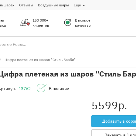
на шарах
Отзывы
Воздушные шары
Еще
ая
150 000+
Высокое
вка
клиентов
качество
Цифра плетеная из шаров "Стиль Барби"
Цифра плетеная из шаров "Стиль Ба
Артикул:
13762
В наличии
5599
р.
Добавить в корз
Заказать в 1 кл