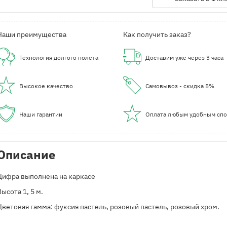
Наши преимущества
Как получить заказ?
Технология долгого полета
Доставим уже через 3 часа
Высокое качество
Самовывоз - скидка 5%
Наши гарантии
Оплата любым удобным сп
Описание
Цифра выполнена на каркасе
Высота 1, 5 м.
Цветовая гамма: фуксия пастель, розовый пастель, розовый хром.