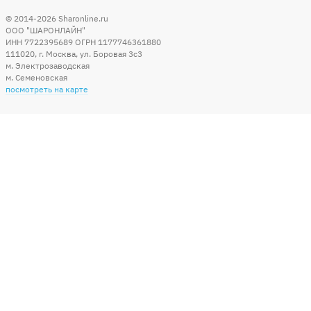
© 2014-2026
Sharonline.ru
ООО "ШАРОНЛАЙН"
ИНН 7722395689 ОГРН 1177746361880
111020
,
г. Москва
,
ул. Боровая 3c3
м. Электрозаводская
м. Семеновская
посмотреть на карте
Мы в социальных сетях
Способы оплаты
+7 (495) 215-56-05
КРУГЛОСУТОЧНО 24/7
заказать звонок
info@sharonline.ru