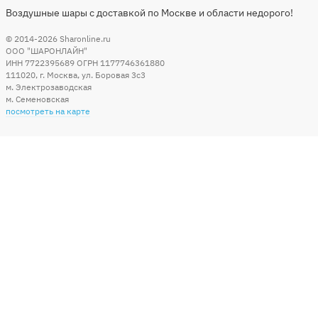
Воздушные шары с доставкой по Москве и области недорого!
© 2014-2026
Sharonline.ru
ООО "ШАРОНЛАЙН"
ИНН 7722395689 ОГРН 1177746361880
111020
,
г. Москва
,
ул. Боровая 3c3
м. Электрозаводская
м. Семеновская
посмотреть на карте
Мы в социальных сетях
Способы оплаты
+7 (495) 215-56-05
КРУГЛОСУТОЧНО 24/7
заказать звонок