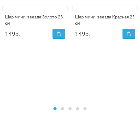
Шар мини-звезда Золото 23
Шар мини-звезда Красная 23
см
см
149
р.
149
р.