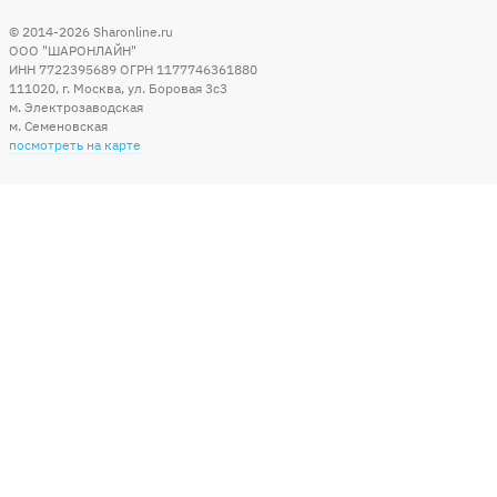
© 2014-2026
Sharonline.ru
ООО "ШАРОНЛАЙН"
ИНН 7722395689 ОГРН 1177746361880
111020
,
г. Москва
,
ул. Боровая 3c3
м. Электрозаводская
м. Семеновская
посмотреть на карте
Мы в социальных сетях
Способы оплаты
+7 (495) 215-56-05
КРУГЛОСУТОЧНО 24/7
заказать звонок
info@sharonline.ru