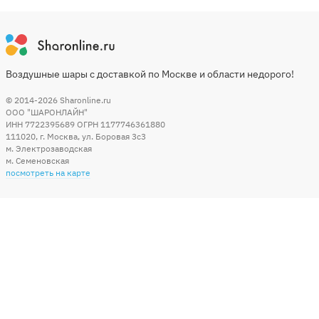
Воздушные шары с доставкой по Москве и области недорого!
© 2014-2026
Sharonline.ru
ООО "ШАРОНЛАЙН"
ИНН 7722395689 ОГРН 1177746361880
111020
,
г. Москва
,
ул. Боровая 3c3
м. Электрозаводская
м. Семеновская
посмотреть на карте
Мы в социальных сетях
Способы оплаты