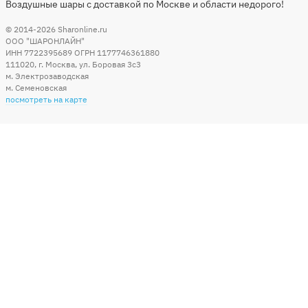
Воздушные шары с доставкой по Москве и области недорого!
© 2014-2026
Sharonline.ru
ООО "ШАРОНЛАЙН"
ИНН 7722395689 ОГРН 1177746361880
111020
,
г. Москва
,
ул. Боровая 3c3
м. Электрозаводская
м. Семеновская
посмотреть на карте
Мы в социальных сетях
Способы оплаты
+7 (495) 215-56-05
КРУГЛОСУТОЧНО 24/7
заказать звонок