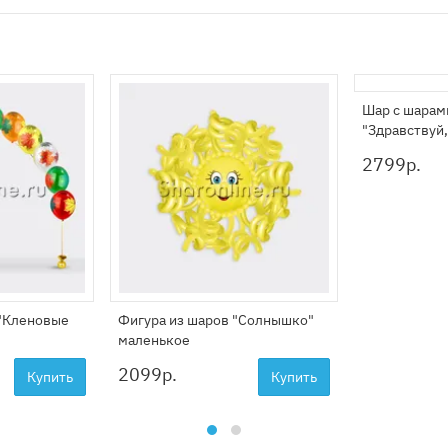
Шар с шарам
"Здравствуй,
2799
р.
 "Кленовые
Фигура из шаров "Солнышко"
маленькое
2099
р.
Купить
Купить