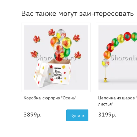
Вас также могут заинтересовать
Коробка-сюрприз "Осень"
Цепочка из шаров
листья"
3899
р.
3199
р.
Купить