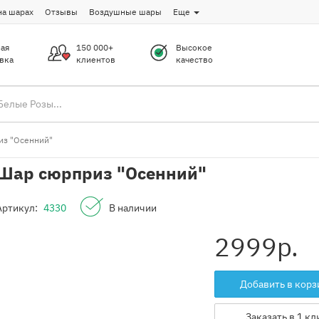
на шарах
Отзывы
Воздушные шары
Еще
ая
150 000+
Высокое
вка
клиентов
качество
из "Осенний"
Шар сюрприз "Осенний"
Артикул:
4330
В наличии
2999
р.
Добавить в корз
Заказать в 1 кл