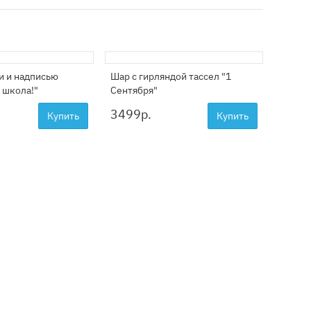
и и надписью
Шар с гирляндой тассел "1
Фонтан
 школа!"
Сентября"
3499
р.
2399
Купить
Купить