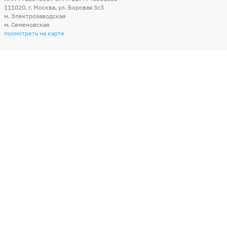
111020
,
г. Москва
,
ул. Боровая 3c3
м. Электрозаводская
м. Семеновская
посмотреть на карте
Мы в социальных сетях
Способы оплаты
+7 (495) 215-56-05
КРУГЛОСУТОЧНО 24/7
заказать звонок
info@sharonline.ru
написать письмо