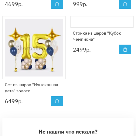
4699
р.
999
р.
Стойка из шаров "Кубок
Чемпиона"
2499
р.
Сет из шаров "Изысканная
дата" золото
6499
р.
Не нашли что искали?