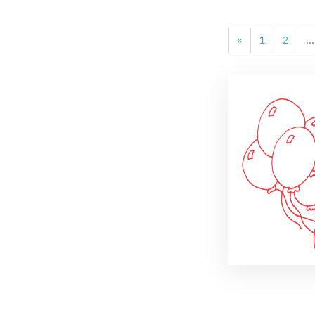
«
1
2
...