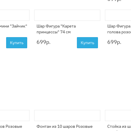
мини "Зайчик"
Шар Фигура "Карета
Шар Фигура
принцессы" 74 см
голова розо
699
р.
699
р.
Купить
Купить
ров Розовые
Фонтан из 10 шаров Розовые
Стойка из 