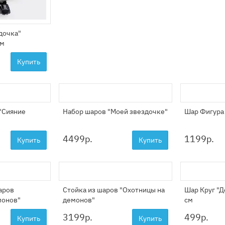
дочка"
см
Купить
"Сияние
Набор шаров "Моей звездочке"
Шар Фигура 
4499
р.
1199
р.
Купить
Купить
аров
Стойка из шаров "Охотницы на
Шар Круг "Д
монов"
демонов"
см
3199
р.
499
р.
Купить
Купить