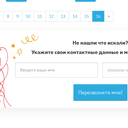
8
9
10
11
12
13
14
15
16
»
Не нашли что искали
Укажите свои контактные данные и 
Перезвоните мне!