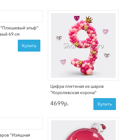
 "Плюшевый эльф"
вый 69 см
Купить
Цифра плетеная из шаров
"Королевская корона"
4699
р.
Купить
шаров "Изящная