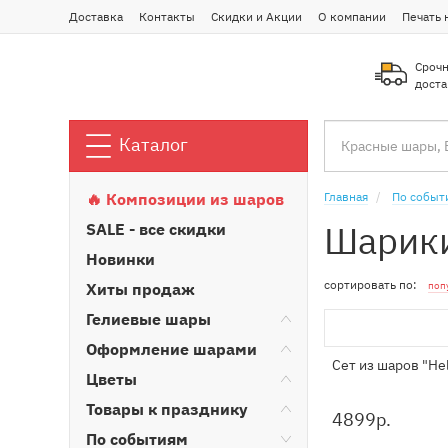
Доставка
Контакты
Скидки и Акции
О компании
Печать 
Срочн
доста
Каталог
🔥 Композиции из шаров
Главная
По событ
Шарики
SALE - все скидки
Новинки
сортировать по:
Хиты продаж
поп
Гелиевые шары
Оформление шарами
Сет из шаров "Hel
Цветы
Товары к празднику
4899
р.
По событиям