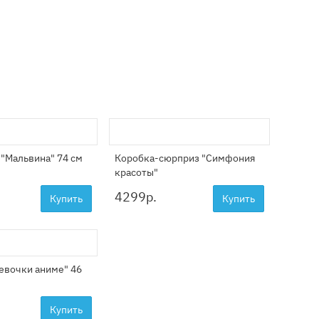
"Мальвина" 74 см
Коробка-сюрприз "Симфония
красоты"
4299
р.
Купить
Купить
евочки аниме" 46
Купить