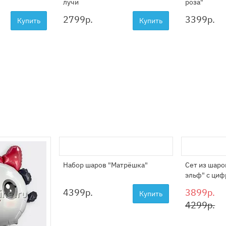
лучи
роза"
2799
р.
3399
р.
Купить
Купить
Набор шаров "Матрёшка"
Сет из шар
эльф" с ци
4399
р.
3899р.
Купить
4299р.