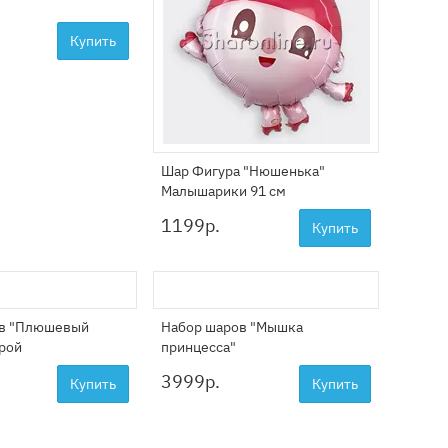
Купить
Шар Фигура "Нюшенька"
Малышарики 91 см
1199
р.
Купить
ов "Плюшевый
Набор шаров "Мышка
фрой
принцесса"
3999
р.
Купить
Купить