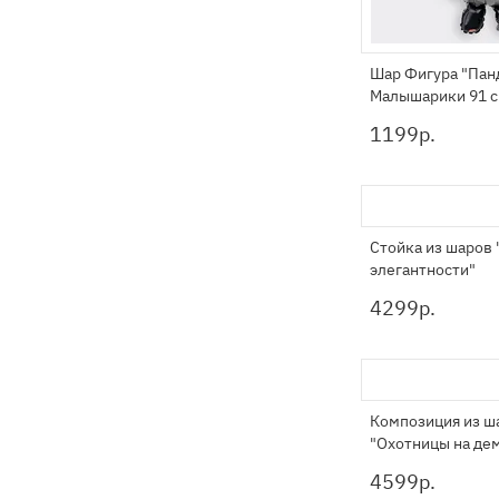
Шар Фигура "Пан
Малышарики 91 
1199
р.
Стойка из шаров 
элегантности"
4299
р.
Композиция из ш
"Охотницы на де
4599
р.