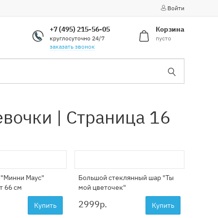
Войти
+7 (495) 215-56-05
Корзина
круглосуточно 24/7
пусто
заказать звонок
вочки | Страница 16
 "Минни Маус"
Большой стеклянный шар "Ты
т 66 см
мой цветочек"
2999
р.
Купить
Купить