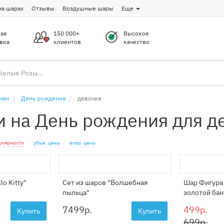
на шарах
Отзывы
Воздушные шары
Еще
ая
150 000+
Высокое
вка
клиентов
качество
иям
День рождения
девочке
 на День рождения для де
улярности
убыв. цены
возр. цены
lo Kitty"
Сет из шаров "Волшебная
Шар Фигура
пыльца"
золотой бан
7499
р.
499р.
Купить
Купить
699р.