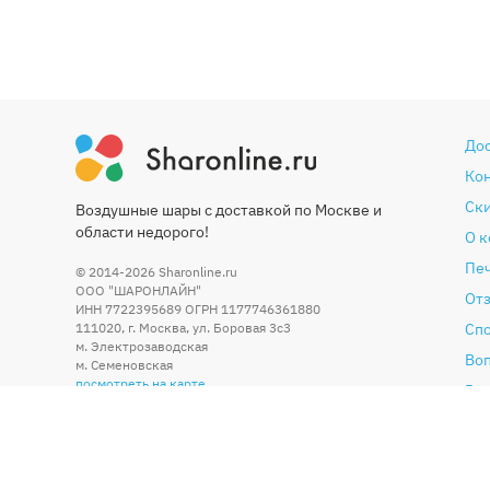
До
Ко
Ски
Воздушные шары с доставкой по Москве и
области недорого!
О 
Печ
© 2014-2026
Sharonline.ru
ООО "ШАРОНЛАЙН"
От
ИНН 7722395689 ОГРН 1177746361880
111020
,
г. Москва
,
ул. Боровая 3c3
Сп
м. Электрозаводская
Во
м. Семеновская
посмотреть на карте
Гар
Со
По
Бл