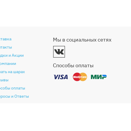
ставка
Мы в социальных сетях
нтакты
дки и Акции
компании
Способы оплаты
ать на шарах
зывы
особы оплаты
просы и Ответы
антия и возврат
глашение (Оферта)
литика конфиденциальности
ог