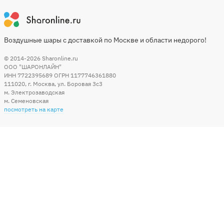
Воздушные шары с доставкой по Москве и области недорого!
© 2014-2026
Sharonline.ru
ООО "ШАРОНЛАЙН"
ИНН 7722395689 ОГРН 1177746361880
111020
,
г. Москва
,
ул. Боровая 3c3
м. Электрозаводская
м. Семеновская
посмотреть на карте
Мы в социальных сетях
Способы оплаты