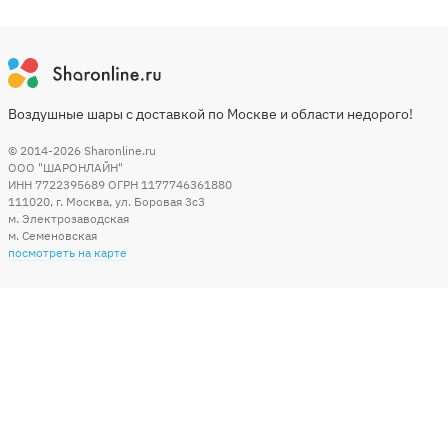
Воздушные шары с доставкой по Москве и области недорого!
© 2014-2026
Sharonline.ru
ООО "ШАРОНЛАЙН"
ИНН 7722395689 ОГРН 1177746361880
111020
,
г. Москва
,
ул. Боровая 3c3
м. Электрозаводская
м. Семеновская
посмотреть на карте
Мы в социальных сетях
Способы оплаты