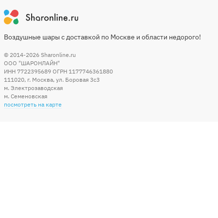
Воздушные шары с доставкой по Москве и области недорого!
© 2014-2026
Sharonline.ru
ООО "ШАРОНЛАЙН"
ИНН 7722395689 ОГРН 1177746361880
111020
,
г. Москва
,
ул. Боровая 3c3
м. Электрозаводская
м. Семеновская
посмотреть на карте
Мы в социальных сетях
Способы оплаты
+7 (495) 215-56-05