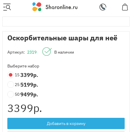
Оскорбительные шары для неё
Артикул:
2319
В наличии
Выберите набор
3399
р.
15
5199
р.
25
9499
р.
50
3399
р.
Добавить в корзину