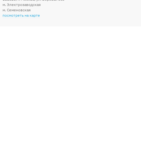
м. Электрозаводская
м. Семеновская
посмотреть на карте
Мы в социальных сетях
Способы оплаты
+7 (495) 215-56-05
КРУГЛОСУТОЧНО 24/7
заказать звонок
info@sharonline.ru
написать письмо