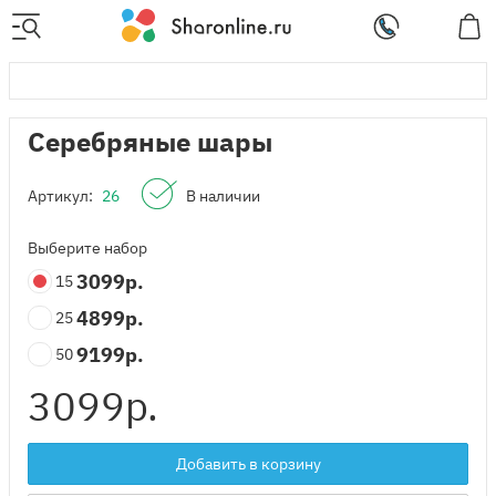
Серебряные шары
Артикул:
26
В наличии
Выберите набор
3099
р.
15
4899
р.
25
9199
р.
50
3099
р.
Добавить в корзину