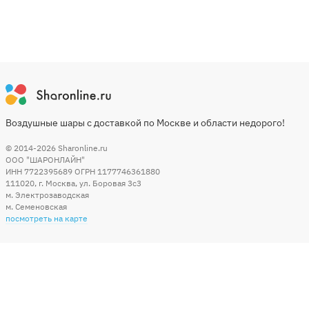
Воздушные шары с доставкой по Москве и области недорого!
© 2014-2026
Sharonline.ru
ООО "ШАРОНЛАЙН"
ИНН 7722395689 ОГРН 1177746361880
111020
,
г. Москва
,
ул. Боровая 3c3
м. Электрозаводская
м. Семеновская
посмотреть на карте
Мы в социальных сетях