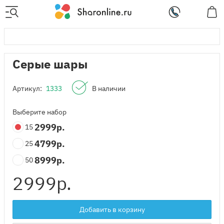
Серые шары
Артикул:
1333
В наличии
Выберите набор
2999
р.
15
4799
р.
25
8999
р.
50
2999
р.
Добавить в корзину