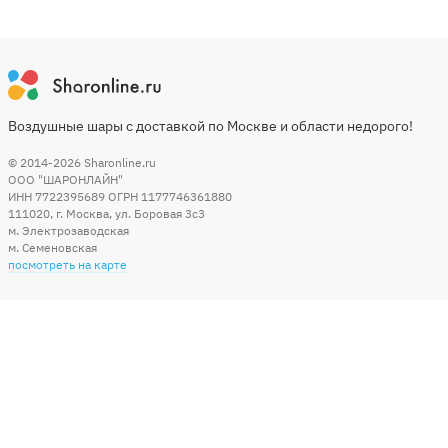
Воздушные шары с доставкой по Москве и области недорого!
© 2014-2026
Sharonline.ru
ООО "ШАРОНЛАЙН"
ИНН 7722395689 ОГРН 1177746361880
111020
,
г. Москва
,
ул. Боровая 3c3
м. Электрозаводская
м. Семеновская
посмотреть на карте
Мы в социальных сетях
Способы оплаты