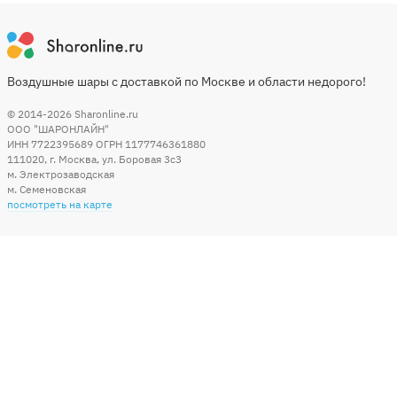
Воздушные шары с доставкой по Москве и области недорого!
© 2014-2026
Sharonline.ru
ООО "ШАРОНЛАЙН"
ИНН 7722395689 ОГРН 1177746361880
111020
,
г. Москва
,
ул. Боровая 3c3
м. Электрозаводская
м. Семеновская
посмотреть на карте
Мы в социальных сетях
Способы оплаты