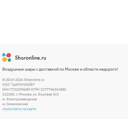
Воздушные шары с доставкой по Москве и области недорого!
© 2014-2026
Sharonline.ru
ООО "ШАРОНЛАЙН"
ИНН 7722395689 ОГРН 1177746361880
111020
,
г. Москва
,
ул. Боровая 3c3
м. Электрозаводская
м. Семеновская
посмотреть на карте
Мы в социальных сетях