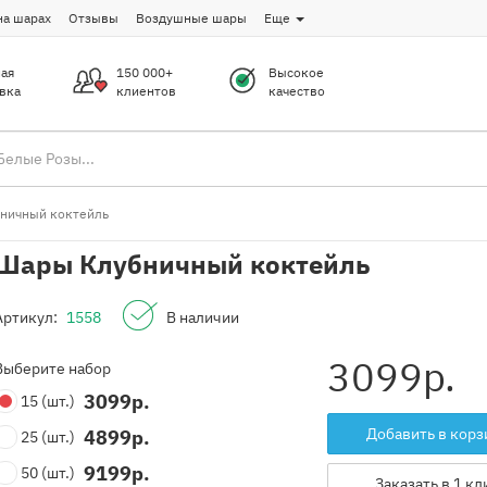
на шарах
Отзывы
Воздушные шары
Еще
ая
150 000+
Высокое
вка
клиентов
качество
ничный коктейль
Шары Клубничный коктейль
Артикул:
1558
В наличии
3099
р.
Выберите набор
3099
р.
15
(шт.)
Добавить в корз
4899
р.
25
(шт.)
9199
р.
50
(шт.)
Заказать в 1 кл