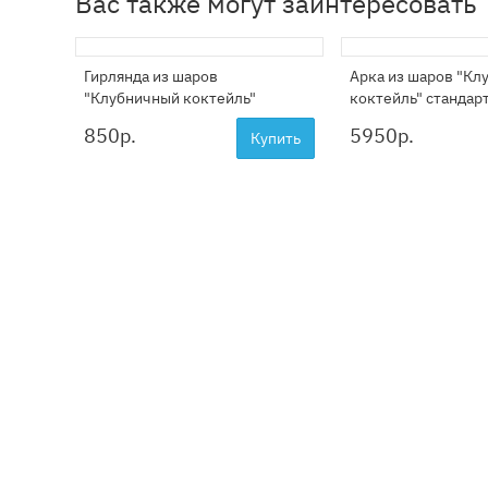
Вас также могут заинтересовать
Гирлянда из шаров
Арка из шаров "Кл
"Клубничный коктейль"
коктейль" стандар
850
р.
5950
р.
Купить