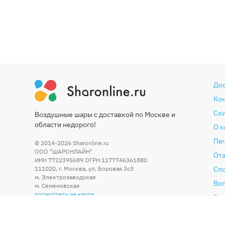
До
Ко
Ски
Воздушные шары с доставкой по Москве и
области недорого!
О 
Печ
© 2014-2026
Sharonline.ru
ООО "ШАРОНЛАЙН"
От
ИНН 7722395689 ОГРН 1177746361880
111020
,
г. Москва
,
ул. Боровая 3c3
Сп
м. Электрозаводская
Во
м. Семеновская
посмотреть на карте
Гар
Со