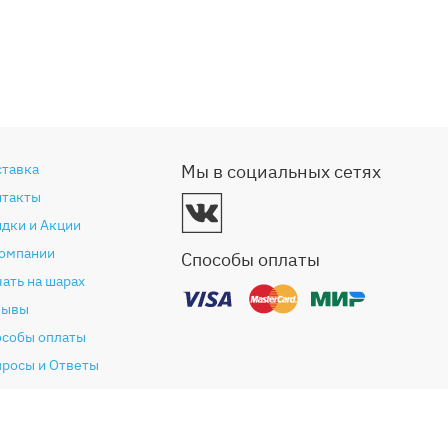
ставка
Мы в социальных сетях
нтакты
дки и Акции
компании
Способы оплаты
ать на шарах
зывы
особы оплаты
просы и Ответы
антия и возврат
глашение (Оферта)