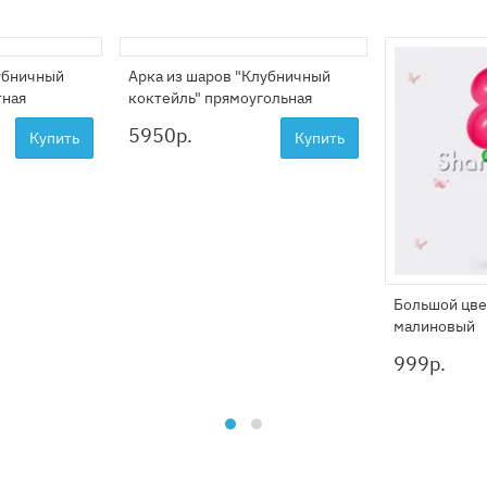
убничный
Арка из шаров "Клубничный
тная
коктейль" прямоугольная
5950
р.
Купить
Купить
Большой цве
малиновый
999
р.