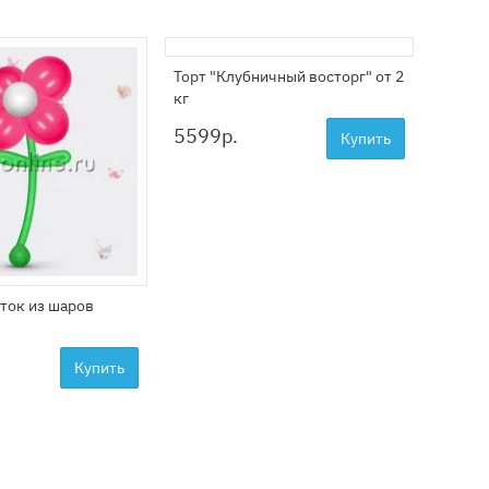
Торт "Клубничный восторг" от 2
Композ
кг
клубни
5599
р.
3999
Купить
ток из шаров
Купить