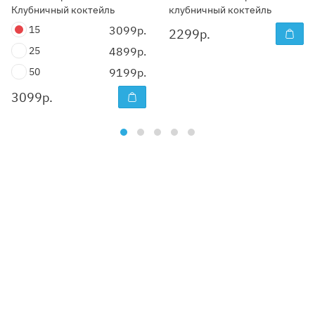
Клубничный коктейль
клубничный коктейль
15
3099р.
2299
р.
25
4899р.
50
9199р.
3099
р.