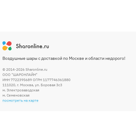
Воздушные шары с доставкой по Москве и области недорого!
© 2014-2026
Sharonline.ru
ООО "ШАРОНЛАЙН"
ИНН 7722395689 ОГРН 1177746361880
111020
,
г. Москва
,
ул. Боровая 3c3
м. Электрозаводская
м. Семеновская
посмотреть на карте
Мы в социальных сетях