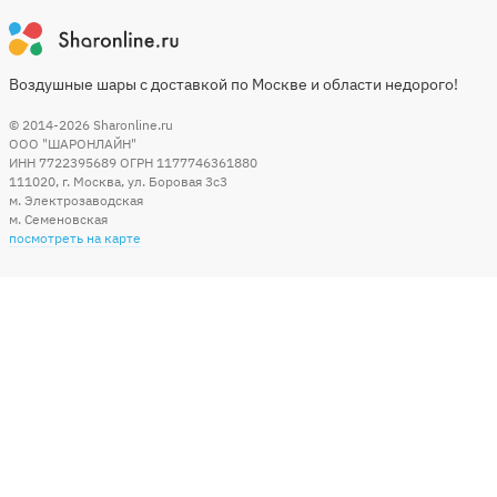
Воздушные шары с доставкой по Москве и области недорого!
© 2014-2026
Sharonline.ru
ООО "ШАРОНЛАЙН"
ИНН 7722395689 ОГРН 1177746361880
111020
,
г. Москва
,
ул. Боровая 3c3
м. Электрозаводская
м. Семеновская
посмотреть на карте
Мы в социальных сетях
Способы оплаты
+7 (495) 215-56-05