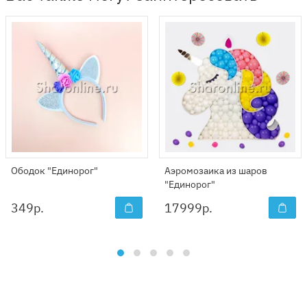
Ободок "Единорог"
Аэромозаика из шаров
"Единорог"
349
р.
17999
р.