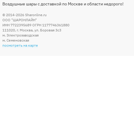
Воздушные шары с доставкой по Москве и области недорого!
© 2014-2026
Sharonline.ru
ООО "ШАРОНЛАЙН"
ИНН 7722395689 ОГРН 1177746361880
111020
,
г. Москва
,
ул. Боровая 3c3
м. Электрозаводская
м. Семеновская
посмотреть на карте
Мы в социальных сетях
Способы оплаты
+7 (495) 215-56-05
КРУГЛОСУТОЧНО 24/7
заказать звонок