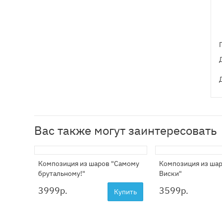
Вас также могут заинтересовать
Композиция из шаров "Самому
Композиция из ша
брутальному!"
Виски"
3999
р.
3599
р.
Купить