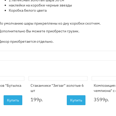
2 латексных золотых шара 30 см
наклейки на коробке черные звезды
Коробка белого цвета
По умолчанию шары прикреплены ко дну коробки скотчем.
Дополнительно Вы можете приобрести грузик.
Декор приобретается отдельно.
ров "Бутылка
Стаканчики "Зигзаг" золотые 6
Композиция 
шт
чемпиона" с
199
р.
3599
р.
Купить
Купить