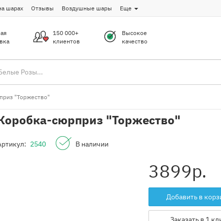
на шарах
Отзывы
Воздушные шары
Еще
ая
150 000+
Высокое
вка
клиентов
качество
приз "Торжество"
Коробка-сюрприз "Торжество"
Артикул:
2540
В наличии
3899
р.
Добавить в корз
Заказать в 1 кл