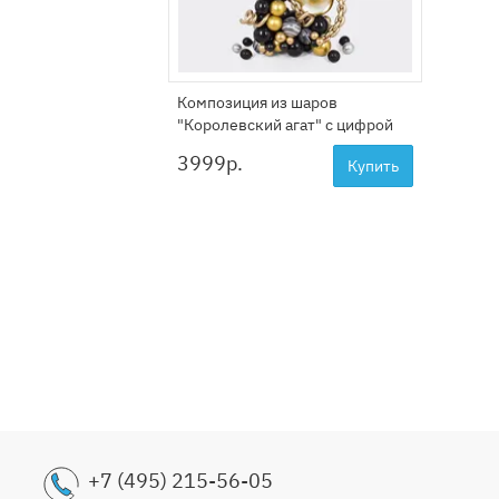
Композиция из шаров
Гирлян
"Королевский агат" с цифрой
300 см
3999
р.
349
р
Купить
+7 (495) 215-56-05