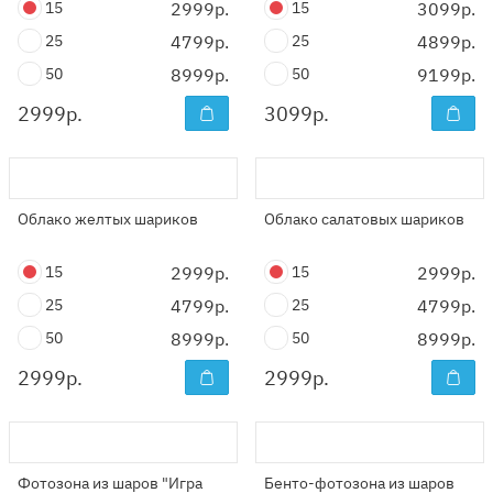
15
2999р.
15
3099р.
25
4799р.
25
4899р.
50
8999р.
50
9199р.
2999
р.
3099
р.
Облако желтых шариков
Облако салатовых шариков
15
2999р.
15
2999р.
25
4799р.
25
4799р.
50
8999р.
50
8999р.
2999
р.
2999
р.
Фотозона из шаров "Игра
Бенто-фотозона из шаров