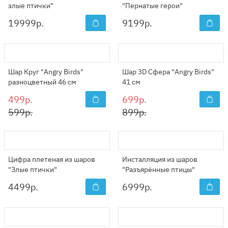
злые птички"
"Пернатые герои"
19999
р.
9199
р.
Шар Круг "Angry Birds"
Шар 3D Сфера "Angry Birds"
разноцветный 46 см
41 см
499р.
699р.
599р.
899р.
Цифра плетеная из шаров
Инсталляция из шаров
"Злые птички"
"Разъярённые птицы"
4499
р.
6999
р.