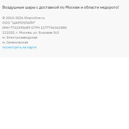
Воздушные шары с доставкой по Москве и области недорого!
© 2014-2026
Sharonline.ru
ООО "ШАРОНЛАЙН"
ИНН 7722395689 ОГРН 1177746361880
111020
,
г. Москва
,
ул. Боровая 3c3
м. Электрозаводская
м. Семеновская
посмотреть на карте
Мы в социальных сетях
Способы оплаты
+7 (495) 215-56-05
КРУГЛОСУТОЧНО 24/7
заказать звонок