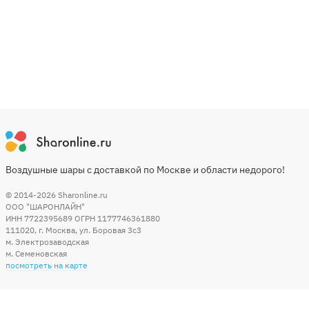
Воздушные шары с доставкой по Москве и области недорого!
© 2014-2026
Sharonline.ru
ООО "ШАРОНЛАЙН"
ИНН 7722395689 ОГРН 1177746361880
111020
,
г. Москва
,
ул. Боровая 3c3
м. Электрозаводская
м. Семеновская
посмотреть на карте
Мы в социальных сетях