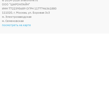
© 2014-2026
Sharonline.ru
ООО "ШАРОНЛАЙН"
ИНН 7722395689 ОГРН 1177746361880
111020
,
г. Москва
,
ул. Боровая 3c3
м. Электрозаводская
м. Семеновская
посмотреть на карте
Мы в социальных сетях
Способы оплаты
+7 (495) 215-56-05
КРУГЛОСУТОЧНО 24/7
заказать звонок
info@sharonline.ru
написать письмо