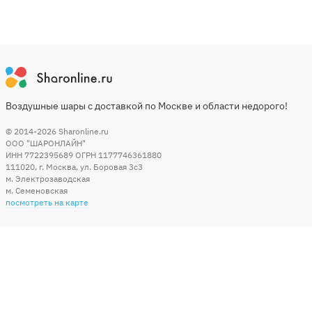
Воздушные шары с доставкой по Москве и области недорого!
© 2014-2026
Sharonline.ru
ООО "ШАРОНЛАЙН"
ИНН 7722395689 ОГРН 1177746361880
111020
,
г. Москва
,
ул. Боровая 3c3
м. Электрозаводская
м. Семеновская
посмотреть на карте
Мы в социальных сетях
Способы оплаты